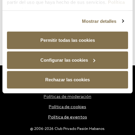
partir del uso que haya hecho de sus servicios.
Política
de cookies
Mostrar detalles
Permitir todas las cookies
Configurar las cookies
Estatutos
Rechazar las cookies
Política de privacidad
Políticas de moderación
Política de cookies
Política de eventos
@ 2006-2026 Club Privado Pasión Habanos.