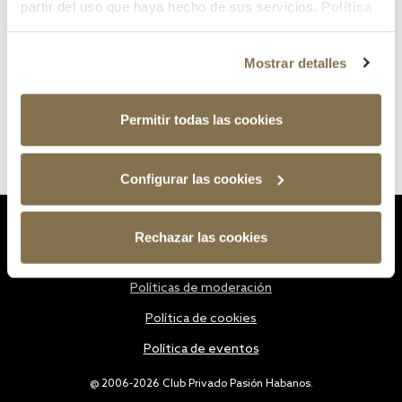
partir del uso que haya hecho de sus servicios.
Política
de cookies
Mostrar detalles
Permitir todas las cookies
Configurar las cookies
Estatutos
Rechazar las cookies
Política de privacidad
Políticas de moderación
Política de cookies
Política de eventos
@ 2006-2026 Club Privado Pasión Habanos.