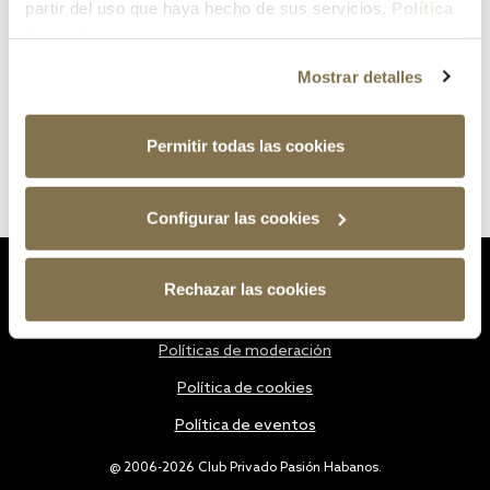
partir del uso que haya hecho de sus servicios.
Política
de cookies
Mostrar detalles
Permitir todas las cookies
Configurar las cookies
Estatutos
Rechazar las cookies
Política de privacidad
Políticas de moderación
Política de cookies
Política de eventos
@ 2006-2026 Club Privado Pasión Habanos.