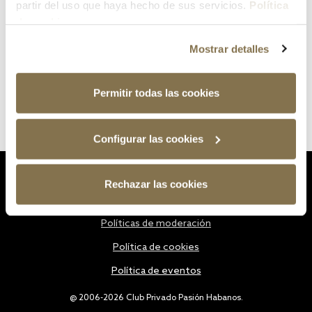
partir del uso que haya hecho de sus servicios.
Política
de cookies
Mostrar detalles
Permitir todas las cookies
Configurar las cookies
Estatutos
Rechazar las cookies
Política de privacidad
Políticas de moderación
Política de cookies
Política de eventos
@ 2006-2026 Club Privado Pasión Habanos.