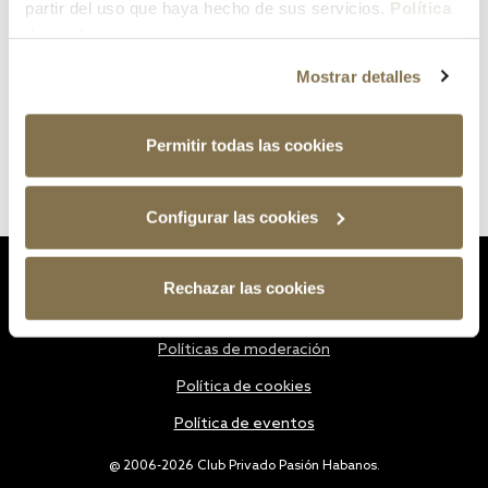
partir del uso que haya hecho de sus servicios.
Política
de cookies
Mostrar detalles
Permitir todas las cookies
Configurar las cookies
Estatutos
Rechazar las cookies
Política de privacidad
Políticas de moderación
Política de cookies
Política de eventos
@ 2006-2026 Club Privado Pasión Habanos.