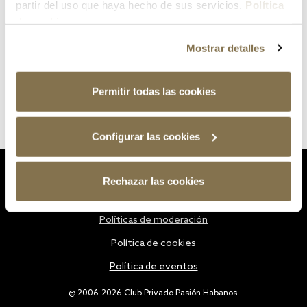
partir del uso que haya hecho de sus servicios.
Política
de cookies
Mostrar detalles
Permitir todas las cookies
Configurar las cookies
Estatutos
Rechazar las cookies
Política de privacidad
Políticas de moderación
Política de cookies
Política de eventos
@ 2006-2026 Club Privado Pasión Habanos.