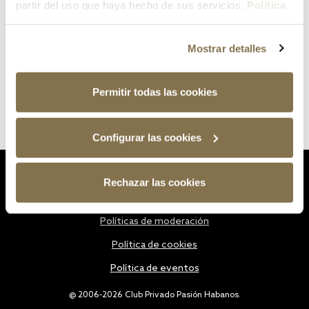
partir del uso que haya hecho de sus servicios.
Política
de cookies
Mostrar detalles
Permitir todas las cookies
Configurar las cookies
Estatutos
Rechazar las cookies
Política de privacidad
Políticas de moderación
Política de cookies
Política de eventos
@ 2006-2026 Club Privado Pasión Habanos.