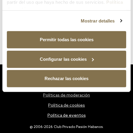
partir del uso que haya hecho de sus servicios.
Política
de cookies
Mostrar detalles
Permitir todas las cookies
Configurar las cookies
Estatutos
Rechazar las cookies
Política de privacidad
Políticas de moderación
Política de cookies
Política de eventos
@ 2006-2026 Club Privado Pasión Habanos.