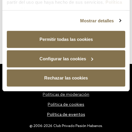
partir del uso que haya hecho de sus servicios.
Política
de cookies
Mostrar detalles
Permitir todas las cookies
Configurar las cookies
Estatutos
Rechazar las cookies
Política de privacidad
Políticas de moderación
Política de cookies
Política de eventos
@ 2006-2026 Club Privado Pasión Habanos.