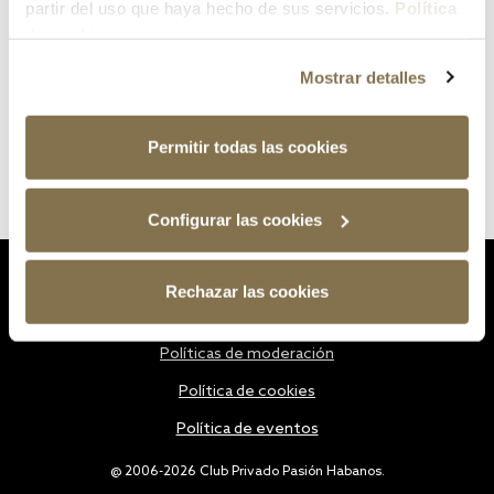
partir del uso que haya hecho de sus servicios.
Política
de cookies
Mostrar detalles
Permitir todas las cookies
Configurar las cookies
Estatutos
Rechazar las cookies
Política de privacidad
Políticas de moderación
Política de cookies
Política de eventos
@ 2006-2026 Club Privado Pasión Habanos.