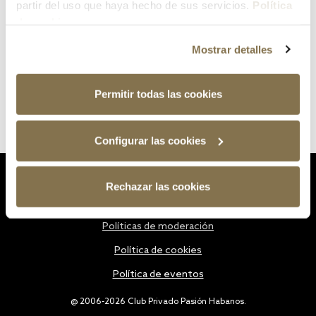
partir del uso que haya hecho de sus servicios.
Política
de cookies
Mostrar detalles
Permitir todas las cookies
Configurar las cookies
Estatutos
Rechazar las cookies
Política de privacidad
Políticas de moderación
Política de cookies
Política de eventos
@ 2006-2026 Club Privado Pasión Habanos.