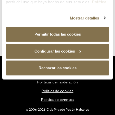
partir del uso que haya hecho de sus servicios.
Política
de cookies
Mostrar detalles
Permitir todas las cookies
Configurar las cookies
Estatutos
Rechazar las cookies
Política de privacidad
Políticas de moderación
Política de cookies
Política de eventos
@ 2006-2026 Club Privado Pasión Habanos.