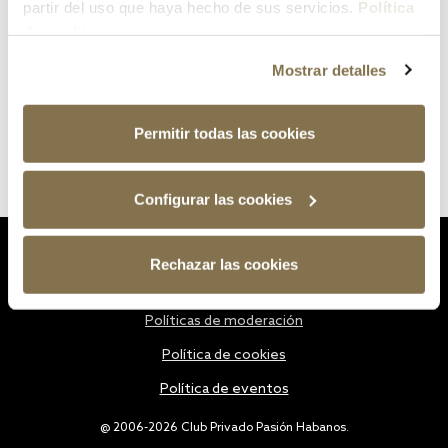
partir del uso que haya hecho de sus servicios.
Política
de cookies
Mostrar detalles
Permitir todas las cookies
Configurar las cookies
Estatutos
Rechazar las cookies
Política de privacidad
Políticas de moderación
Política de cookies
Política de eventos
@ 2006-2026 Club Privado Pasión Habanos.