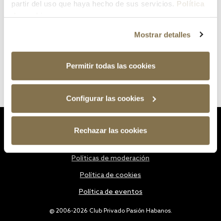
partir del uso que haya hecho de sus servicios.
Política
de cookies
Mostrar detalles
Permitir todas las cookies
Configurar las cookies
Estatutos
Rechazar las cookies
Política de privacidad
Políticas de moderación
Política de cookies
Política de eventos
@ 2006-2026 Club Privado Pasión Habanos.