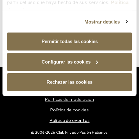
partir del uso que haya hecho de sus servicios.
Política
de cookies
Mostrar detalles
Permitir todas las cookies
Configurar las cookies
Estatutos
Rechazar las cookies
Política de privacidad
Políticas de moderación
Política de cookies
Política de eventos
@ 2006-2026 Club Privado Pasión Habanos.