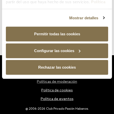
partir del uso que haya hecho de sus servicios.
Política
de cookies
Mostrar detalles
Permitir todas las cookies
Configurar las cookies
Estatutos
Rechazar las cookies
Política de privacidad
Políticas de moderación
Política de cookies
Política de eventos
@ 2006-2026 Club Privado Pasión Habanos.