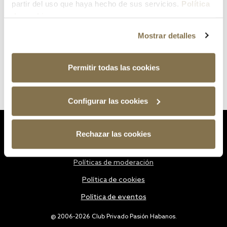
partir del uso que haya hecho de sus servicios.
Política
de cookies
Mostrar detalles
Permitir todas las cookies
Configurar las cookies
Estatutos
Rechazar las cookies
Política de privacidad
Políticas de moderación
Política de cookies
Política de eventos
@ 2006-2026 Club Privado Pasión Habanos.