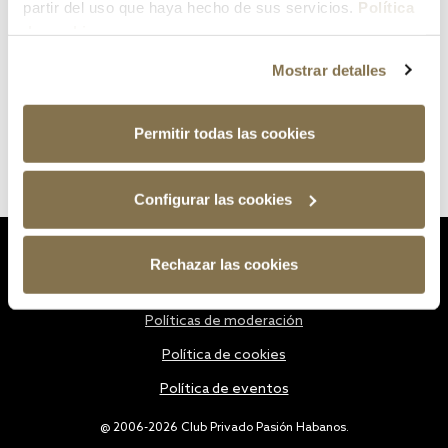
partir del uso que haya hecho de sus servicios.
Política
de cookies
Mostrar detalles
Permitir todas las cookies
Configurar las cookies
Estatutos
Rechazar las cookies
Política de privacidad
Políticas de moderación
Política de cookies
Política de eventos
@ 2006-2026 Club Privado Pasión Habanos.