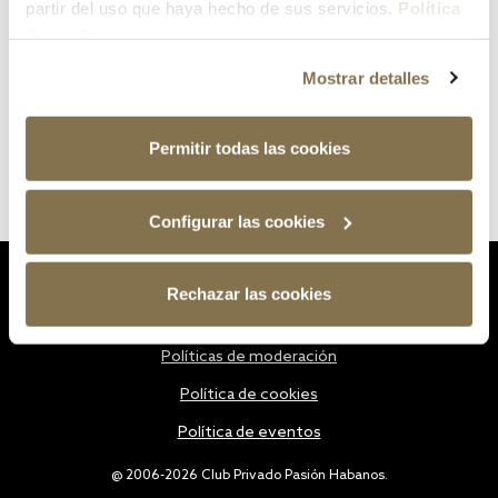
partir del uso que haya hecho de sus servicios.
Política
de cookies
Mostrar detalles
Permitir todas las cookies
Configurar las cookies
Estatutos
Rechazar las cookies
Política de privacidad
Políticas de moderación
Política de cookies
Política de eventos
@ 2006-2026 Club Privado Pasión Habanos.