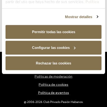
partir del uso que haya hecho de sus servicios.
Política
de cookies
Mostrar detalles
Permitir todas las cookies
Configurar las cookies
Estatutos
Rechazar las cookies
Política de privacidad
Políticas de moderación
Política de cookies
Política de eventos
@ 2006-2026 Club Privado Pasión Habanos.