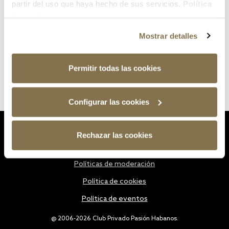
partir del uso que haya hecho de sus servicios.
Política
de cookies
Mostrar detalles
Permitir todas las cookies
Configurar las cookies
Estatutos
Rechazar las cookies
Política de privacidad
Políticas de moderación
Política de cookies
Política de eventos
@ 2006-2026 Club Privado Pasión Habanos.