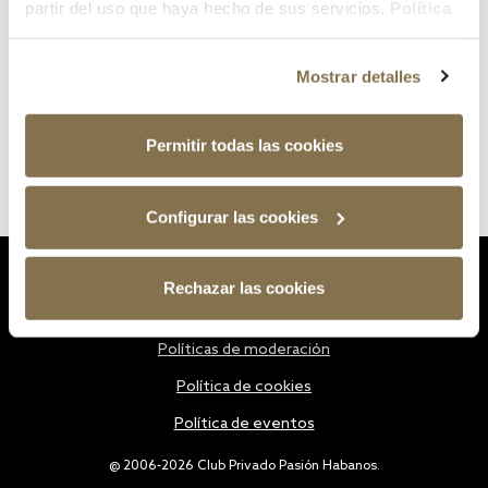
partir del uso que haya hecho de sus servicios.
Política
de cookies
Mostrar detalles
Permitir todas las cookies
Configurar las cookies
Estatutos
Rechazar las cookies
Política de privacidad
Políticas de moderación
Política de cookies
Política de eventos
@ 2006-2026 Club Privado Pasión Habanos.