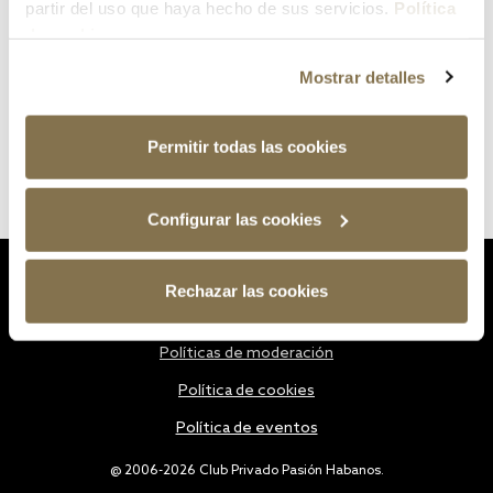
partir del uso que haya hecho de sus servicios.
Política
de cookies
Mostrar detalles
Permitir todas las cookies
Configurar las cookies
Estatutos
Rechazar las cookies
Política de privacidad
Políticas de moderación
Política de cookies
Política de eventos
@ 2006-2026 Club Privado Pasión Habanos.