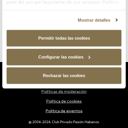
partir del uso que haya hecho de sus servicios.
Política
de cookies
Mostrar detalles
Permitir todas las cookies
Configurar las cookies
Estatutos
Rechazar las cookies
Política de privacidad
Políticas de moderación
Política de cookies
Política de eventos
@ 2006-2026 Club Privado Pasión Habanos.