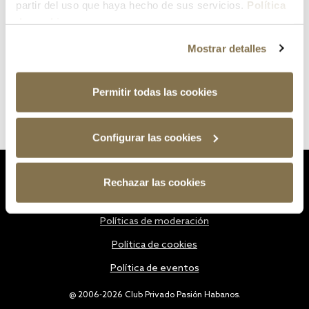
partir del uso que haya hecho de sus servicios.
Política
de cookies
Mostrar detalles
Permitir todas las cookies
Configurar las cookies
Estatutos
Rechazar las cookies
Política de privacidad
Políticas de moderación
Política de cookies
Política de eventos
@ 2006-2026 Club Privado Pasión Habanos.