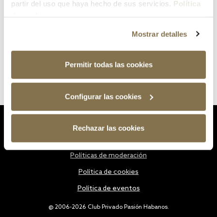
partir del uso que haya hecho de sus servicios.
Política
de cookies
Mostrar detalles
Permitir todas las cookies
Configurar las cookies
Estatutos
Rechazar las cookies
Política de privacidad
Políticas de moderación
Política de cookies
Política de eventos
@ 2006-2026 Club Privado Pasión Habanos.