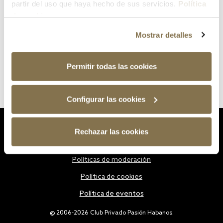
partir del uso que haya hecho de sus servicios.
Política
de cookies
Mostrar detalles
Permitir todas las cookies
Configurar las cookies
Estatutos
Rechazar las cookies
Política de privacidad
Políticas de moderación
Política de cookies
Política de eventos
@ 2006-2026 Club Privado Pasión Habanos.