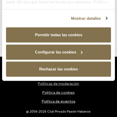
partir del uso que haya hecho de sus servicios.
Política
de cookies
Mostrar detalles
Permitir todas las cookies
Configurar las cookies
Estatutos
Rechazar las cookies
Política de privacidad
Políticas de moderación
Política de cookies
Política de eventos
@ 2006-2026 Club Privado Pasión Habanos.