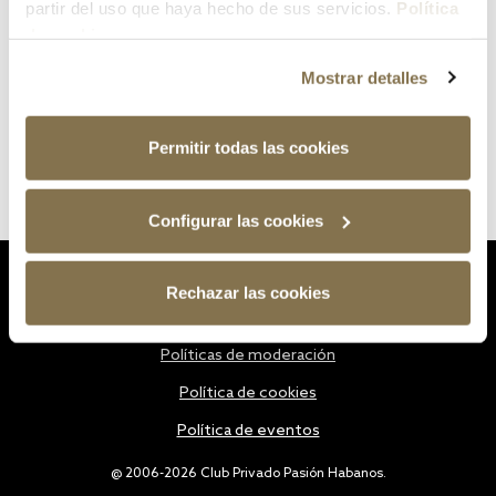
partir del uso que haya hecho de sus servicios.
Política
de cookies
Mostrar detalles
Permitir todas las cookies
Configurar las cookies
Estatutos
Rechazar las cookies
Política de privacidad
Políticas de moderación
Política de cookies
Política de eventos
@ 2006-2026 Club Privado Pasión Habanos.