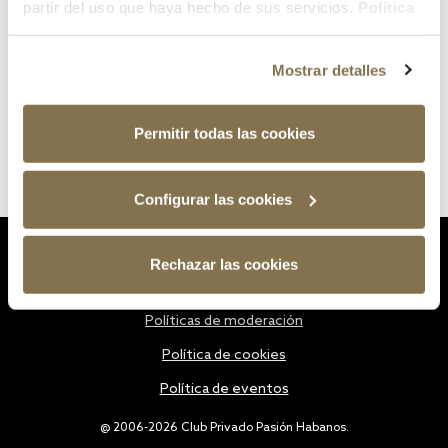
partir del uso que haya hecho de sus servicios.
Política
de cookies
Mostrar detalles
Permitir todas las cookies
Configurar las cookies
Estatutos
Rechazar las cookies
Política de privacidad
Políticas de moderación
Política de cookies
Política de eventos
@ 2006-2026 Club Privado Pasión Habanos.