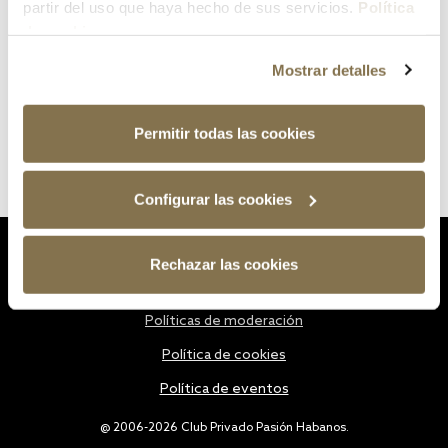
partir del uso que haya hecho de sus servicios.
Política
de cookies
Mostrar detalles
Permitir todas las cookies
Configurar las cookies
Estatutos
Rechazar las cookies
Política de privacidad
Políticas de moderación
Política de cookies
Política de eventos
@ 2006-2026 Club Privado Pasión Habanos.