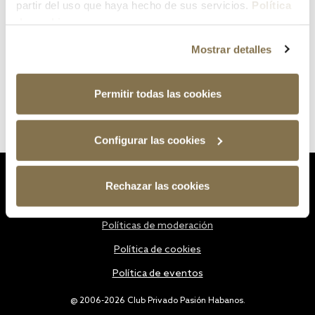
partir del uso que haya hecho de sus servicios.
Política
de cookies
Mostrar detalles
Permitir todas las cookies
Configurar las cookies
Estatutos
Rechazar las cookies
Política de privacidad
Políticas de moderación
Política de cookies
Política de eventos
@ 2006-2026 Club Privado Pasión Habanos.