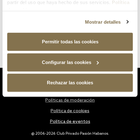
partir del uso que haya hecho de sus servicios.
Política
de cookies
Mostrar detalles
Permitir todas las cookies
Configurar las cookies
Estatutos
Rechazar las cookies
Política de privacidad
Políticas de moderación
Política de cookies
Política de eventos
@ 2006-2026 Club Privado Pasión Habanos.