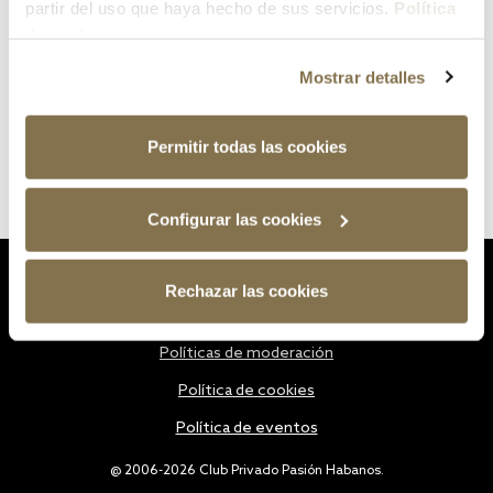
partir del uso que haya hecho de sus servicios.
Política
de cookies
Mostrar detalles
Permitir todas las cookies
Configurar las cookies
Estatutos
Rechazar las cookies
Política de privacidad
Políticas de moderación
Política de cookies
Política de eventos
@ 2006-2026 Club Privado Pasión Habanos.