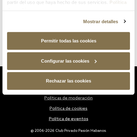
partir del uso que haya hecho de sus servicios.
Política
de cookies
Mostrar detalles
Permitir todas las cookies
Configurar las cookies
Estatutos
Rechazar las cookies
Política de privacidad
Políticas de moderación
Política de cookies
Política de eventos
@ 2006-2026 Club Privado Pasión Habanos.