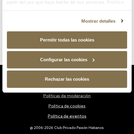
partir del uso que haya hecho de sus servicios.
Política
de cookies
Mostrar detalles
Permitir todas las cookies
Configurar las cookies
Estatutos
Rechazar las cookies
Política de privacidad
Políticas de moderación
Política de cookies
Política de eventos
@ 2006-2026 Club Privado Pasión Habanos.