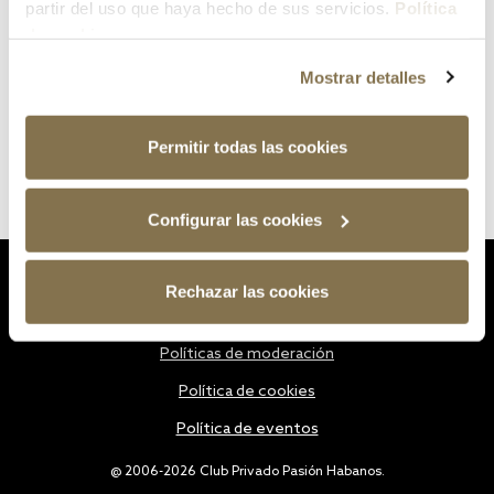
partir del uso que haya hecho de sus servicios.
Política
de cookies
Mostrar detalles
Permitir todas las cookies
Configurar las cookies
Estatutos
Rechazar las cookies
Política de privacidad
Políticas de moderación
Política de cookies
Política de eventos
@ 2006-2026 Club Privado Pasión Habanos.