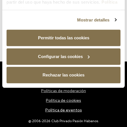
partir del uso que haya hecho de sus servicios.
Política
de cookies
Mostrar detalles
Permitir todas las cookies
Configurar las cookies
Estatutos
Rechazar las cookies
Política de privacidad
Políticas de moderación
Política de cookies
Política de eventos
@ 2006-2026 Club Privado Pasión Habanos.