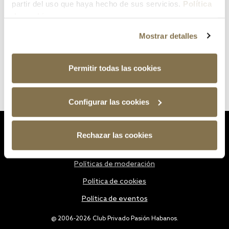
partir del uso que haya hecho de sus servicios.
Política
de cookies
Mostrar detalles
Permitir todas las cookies
Configurar las cookies
Estatutos
Rechazar las cookies
Política de privacidad
Políticas de moderación
Política de cookies
Política de eventos
@ 2006-2026 Club Privado Pasión Habanos.