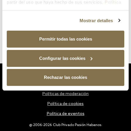
partir del uso que haya hecho de sus servicios.
Política
de cookies
Mostrar detalles
Permitir todas las cookies
Configurar las cookies
Estatutos
Rechazar las cookies
Política de privacidad
Políticas de moderación
Política de cookies
Política de eventos
@ 2006-2026 Club Privado Pasión Habanos.