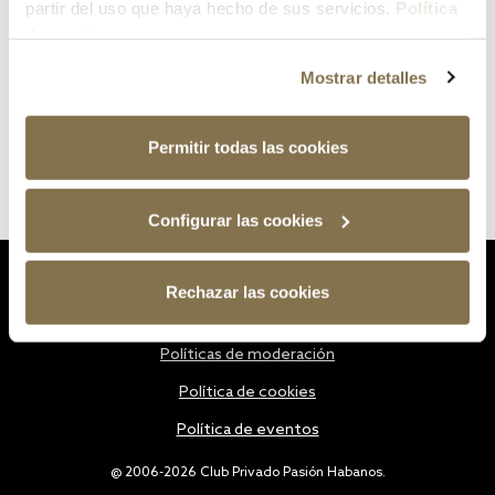
partir del uso que haya hecho de sus servicios.
Política
de cookies
Mostrar detalles
Permitir todas las cookies
Configurar las cookies
Estatutos
Rechazar las cookies
Política de privacidad
Políticas de moderación
Política de cookies
Política de eventos
@ 2006-2026 Club Privado Pasión Habanos.