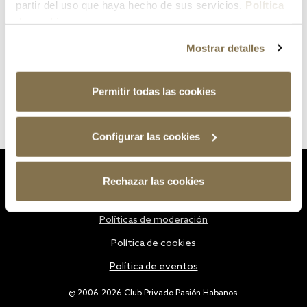
partir del uso que haya hecho de sus servicios.
Política
de cookies
Mostrar detalles
Permitir todas las cookies
Configurar las cookies
Estatutos
Rechazar las cookies
Política de privacidad
Políticas de moderación
Política de cookies
Política de eventos
@ 2006-2026 Club Privado Pasión Habanos.