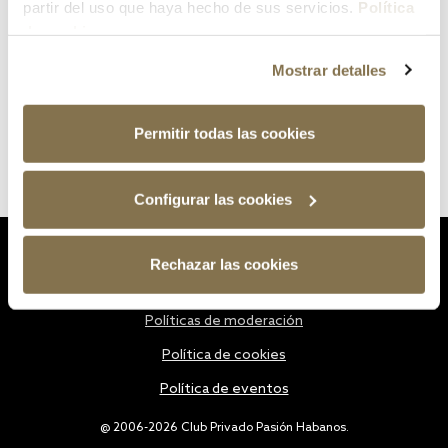
partir del uso que haya hecho de sus servicios.
Política
de cookies
Mostrar detalles
Permitir todas las cookies
Configurar las cookies
Estatutos
Rechazar las cookies
Política de privacidad
Políticas de moderación
Política de cookies
Política de eventos
@ 2006-2026 Club Privado Pasión Habanos.