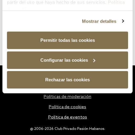
partir del uso que haya hecho de sus servicios.
Política
de cookies
Mostrar detalles
Permitir todas las cookies
Configurar las cookies
Estatutos
Rechazar las cookies
Política de privacidad
Políticas de moderación
Política de cookies
Política de eventos
@ 2006-2026 Club Privado Pasión Habanos.