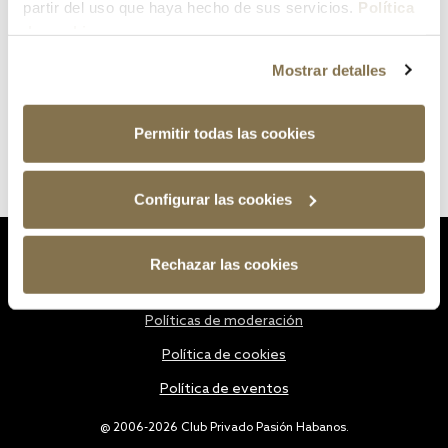
partir del uso que haya hecho de sus servicios.
Política
de cookies
Mostrar detalles
Permitir todas las cookies
Configurar las cookies
Estatutos
Rechazar las cookies
Política de privacidad
Políticas de moderación
Política de cookies
Política de eventos
@ 2006-2026 Club Privado Pasión Habanos.