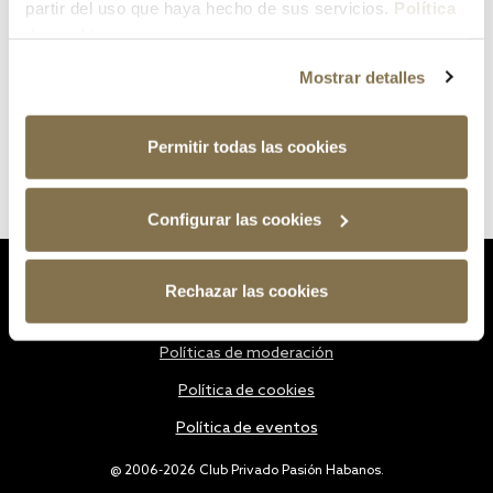
partir del uso que haya hecho de sus servicios.
Política
de cookies
Mostrar detalles
Permitir todas las cookies
Configurar las cookies
Estatutos
Rechazar las cookies
Política de privacidad
Políticas de moderación
Política de cookies
Política de eventos
@ 2006-2026 Club Privado Pasión Habanos.