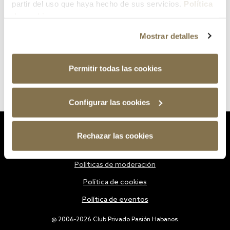
partir del uso que haya hecho de sus servicios.
Política
de cookies
Mostrar detalles
Permitir todas las cookies
Configurar las cookies
Estatutos
Rechazar las cookies
Política de privacidad
Políticas de moderación
Política de cookies
Política de eventos
@ 2006-2026 Club Privado Pasión Habanos.