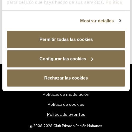
partir del uso que haya hecho de sus servicios.
Política
de cookies
Mostrar detalles
Permitir todas las cookies
Configurar las cookies
Estatutos
Rechazar las cookies
Política de privacidad
Políticas de moderación
Política de cookies
Política de eventos
@ 2006-2026 Club Privado Pasión Habanos.