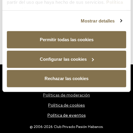
partir del uso que haya hecho de sus servicios.
Política
de cookies
Mostrar detalles
Permitir todas las cookies
Configurar las cookies
Estatutos
Rechazar las cookies
Política de privacidad
Políticas de moderación
Política de cookies
Política de eventos
@ 2006-2026 Club Privado Pasión Habanos.