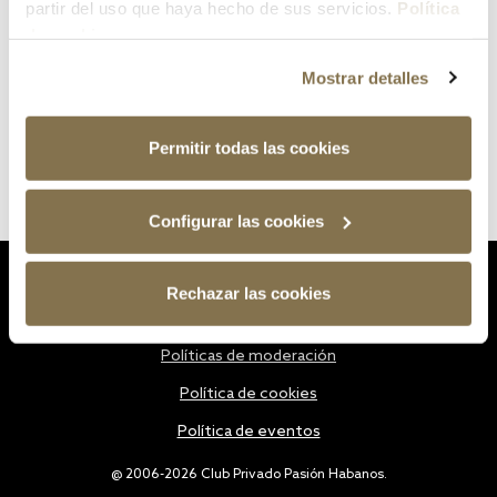
partir del uso que haya hecho de sus servicios.
Política
de cookies
Mostrar detalles
Permitir todas las cookies
Configurar las cookies
Estatutos
Rechazar las cookies
Política de privacidad
Políticas de moderación
Política de cookies
Política de eventos
@ 2006-2026 Club Privado Pasión Habanos.